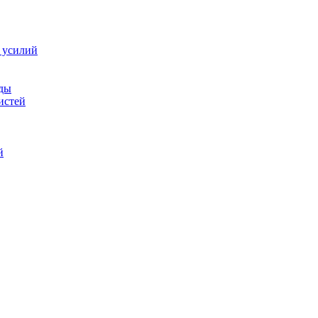
з усилий
оды
истей
й