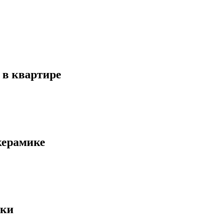
 в квартире
керамике
ски