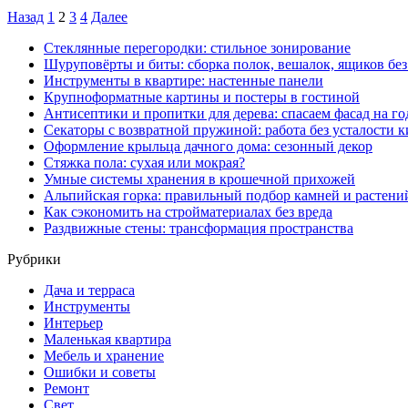
Назад
1
2
3
4
Далее
Стеклянные перегородки: стильное зонирование
Шуруповёрты и биты: сборка полок, вешалок, ящиков бе
Инструменты в квартире: настенные панели
Крупноформатные картины и постеры в гостиной
Антисептики и пропитки для дерева: спасаем фасад на г
Секаторы с возвратной пружиной: работа без усталости к
Оформление крыльца дачного дома: сезонный декор
Стяжка пола: сухая или мокрая?
Умные системы хранения в крошечной прихожей
Альпийская горка: правильный подбор камней и растени
Как сэкономить на стройматериалах без вреда
Раздвижные стены: трансформация пространства
Рубрики
Дача и терраса
Инструменты
Интерьер
Маленькая квартира
Мебель и хранение
Ошибки и советы
Ремонт
Свет