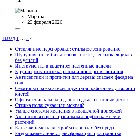
Марина
23 февраля 2026
Назад
1
…
3
4
Стеклянные перегородки: стильное зонирование
Шуруповёрты и биты: сборка полок, вешалок, ящиков
без усилий
Инструменты в квартире: настенные панели
Крупноформатные картины и постеры в гостиной
Антисептики и пропитки для дерева: спасаем фасад на
годы
Секаторы с возвратной пружиной: работа без усталости
кистей
Оформление крыльца дачного дома: сезонный декор
Стяжка пола: сухая или мокрая?
Умные системы хранения в крошечной прихожей
Альпийская горка: правильный подбор камней и
растений
Как сэкономить на стройматериалах без вреда
Раздвижные стены: трансформация пространства