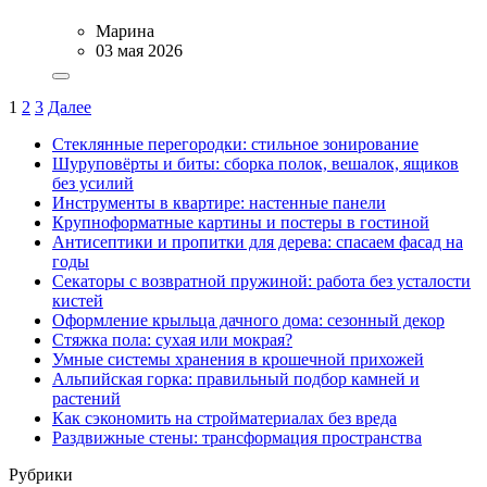
Марина
03 мая 2026
1
2
3
Далее
Стеклянные перегородки: стильное зонирование
Шуруповёрты и биты: сборка полок, вешалок, ящиков
без усилий
Инструменты в квартире: настенные панели
Крупноформатные картины и постеры в гостиной
Антисептики и пропитки для дерева: спасаем фасад на
годы
Секаторы с возвратной пружиной: работа без усталости
кистей
Оформление крыльца дачного дома: сезонный декор
Стяжка пола: сухая или мокрая?
Умные системы хранения в крошечной прихожей
Альпийская горка: правильный подбор камней и
растений
Как сэкономить на стройматериалах без вреда
Раздвижные стены: трансформация пространства
Рубрики