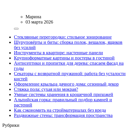
Марина
03 марта 2026
Стеклянные перегородки: стильное зонирование
Шуруповёрты и биты: сборка полок, вешалок, ящиков
без усилий
Инструменты в квартире: настенные панели
Крупноформатные картины и постеры в гостиной
Антисептики и пропитки для дерева: спасаем фасад на
годы
Секаторы с возвратной пружиной: работа без усталости
кистей
Оформление крыльца дачного дома: сезонный декор
Стяжка пола: сухая или мокрая?
Умные системы хранения в крошечной прихожей
Альпийская горка: правильный подбор камней и
растений
Как сэкономить на стройматериалах без вреда
Раздвижные стены: трансформация пространства
Рубрики