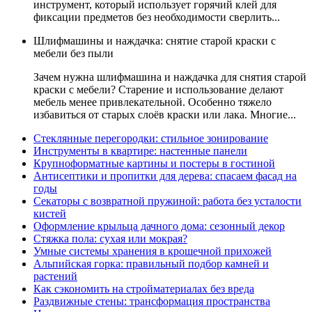
инструмент, который использует горячий клей для
фиксации предметов без необходимости сверлить...
Шлифмашины и наждачка: снятие старой краски с
мебели без пыли
Зачем нужна шлифмашина и наждачка для снятия старой
краски с мебели? Старение и использование делают
мебель менее привлекательной. Особенно тяжело
избавиться от старых слоёв краски или лака. Многие...
Стеклянные перегородки: стильное зонирование
Инструменты в квартире: настенные панели
Крупноформатные картины и постеры в гостиной
Антисептики и пропитки для дерева: спасаем фасад на
годы
Секаторы с возвратной пружиной: работа без усталости
кистей
Оформление крыльца дачного дома: сезонный декор
Стяжка пола: сухая или мокрая?
Умные системы хранения в крошечной прихожей
Альпийская горка: правильный подбор камней и
растений
Как сэкономить на стройматериалах без вреда
Раздвижные стены: трансформация пространства