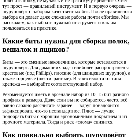
повесить полку, не мучаясь и не тратя кучу времени? Ответ
тут прост — правильный инструмент. И в первую очередь —
шуруповёрт с набором качественных бит. После правильного
выбора он делает даже сложные работы почти effortless. Мы
расскажем, как выбрать нужный инструмент и как им
пользоваться на практике.
Какие биты нужны для сборки полок,
вешалок и ящиков?
Биты — это сменные наконечники, которые вставляются в
шуруповёрт. Для домашних задач наиболее распространены
крестовые (под Phillips), плоские (для шлицевых шурупов), а
также торцевые (шестигранные). В зависимости от типа
крепежа — выбирайте соответствующий набор.
Рекомендуется иметь в арсенале набор из 10–15 бит разного
профиля и размера. Даже если вы не собираетесь часто, всё
равно сложно рассчитать заранее — вдруг понадобится
зафиксировать что-то нестандартное. Плюс — лучше
подобрать биты с хорошим эргономичным покрытием и из
прочного материала. Тогда и риск «слома» снизится.
Как правильно выбрать шуруповёрт