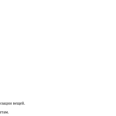
изации вещей.
етам.